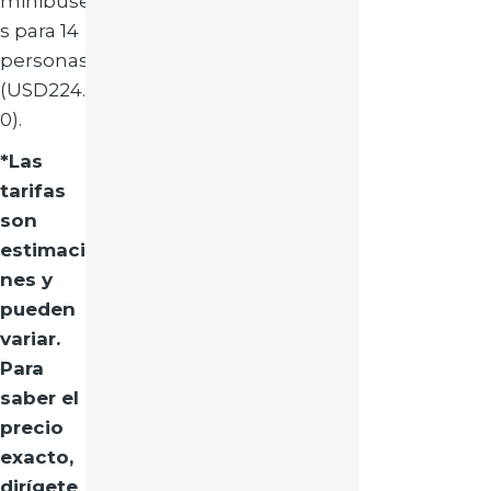
minibuse
s para 14
personas
(USD224.0
0).
*Las
tarifas
son
estimacio
nes y
pueden
variar.
Para
saber el
precio
exacto,
dirígete