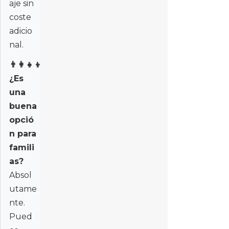
aje sin
coste
adicio
nal.
👨‍👩‍👧‍👦
¿Es
una
buena
opció
n para
famili
as?
Absol
utame
nte.
Pued