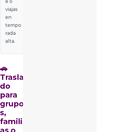
e o
viajas
en
tempo
rada
alta.
🚗
Trasla
do
para
grupo
s,
famili
as o