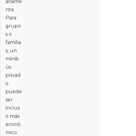
ariame
nte.
Para
grupo
s o
familia
s, un
minib
ús
privad
o
puede
ser
inclus
o más
econó
mico