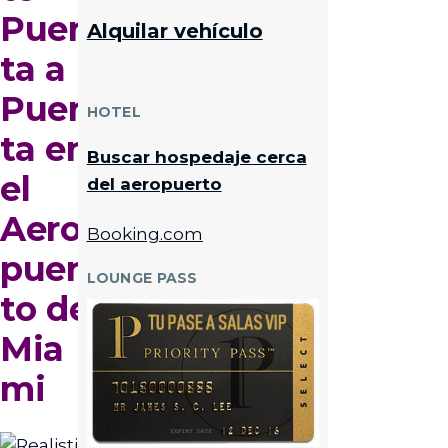
Puer
Alquilar vehículo
ta a
Puer
HOTEL
ta en
Buscar hospedaje cerca
el
del aeropuerto
Aero
Booking.com
puer
LOUNGE PASS
to de
Mia
mi
Imagen