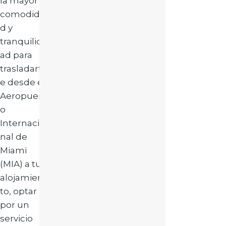
la mayor
comodida
d y
tranquilid
ad para
trasladart
e desde el
Aeropuert
o
Internacio
nal de
Miami
(MIA) a tu
alojamien
to, optar
por un
servicio