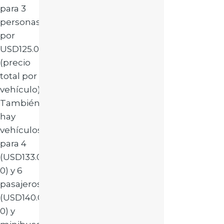
para 3
personas
por
USD125.00
(precio
total por
vehículo).
También
hay
vehículos
para 4
(USD133.0
0) y 6
pasajeros
(USD140.0
0) y