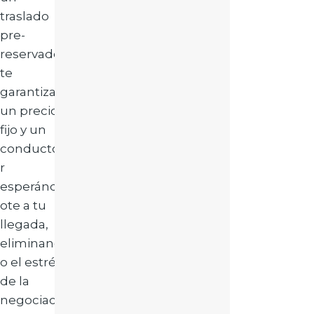
traslado
pre-
reservado
te
garantiza
un precio
fijo y un
conducto
r
esperánd
ote a tu
llegada,
eliminand
o el estrés
de la
negociaci