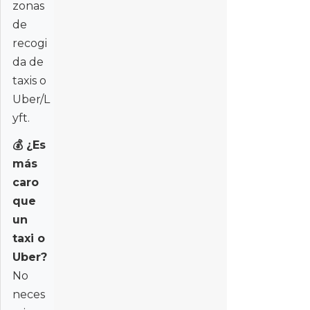
zonas
de
recogi
da de
taxis o
Uber/L
yft.
💰
¿Es
más
caro
que
un
taxi o
Uber?
No
neces