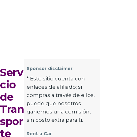
Sponsor disclaimer
Servi
* Este sitio cuenta con
cio
enlaces de afiliado; si
de
compras a través de ellos,
puede que nosotros
Tran
ganemos una comisión,
spor
sin costo extra para ti.
te
Rent a Car