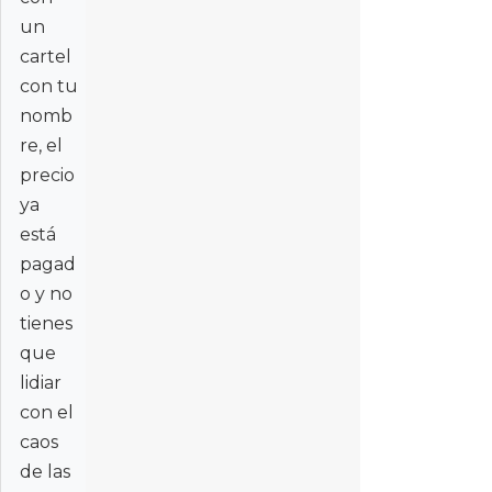
un
cartel
con tu
nomb
re, el
precio
ya
está
pagad
o y no
tienes
que
lidiar
con el
caos
de las