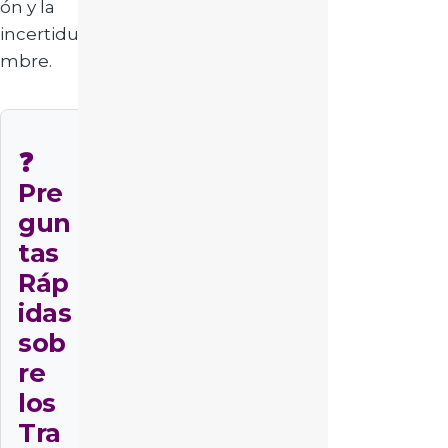
ón y la
incertidu
mbre.
❓
Pre
gun
tas
Ráp
idas
sob
re
los
Tra