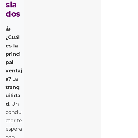
sla
dos
👍
¿Cuál
es la
princi
pal
ventaj
a?
La
tranq
uilida
d
. Un
condu
ctor te
espera
con