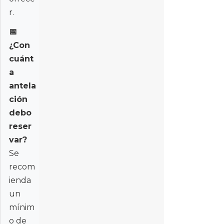
r.
📅
¿Con
cuánt
a
antela
ción
debo
reser
var?
Se
recom
ienda
un
mínim
o de