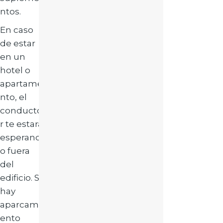
ntos.
En caso
de estar
en un
hotel o
apartame
nto, el
conducto
r te estará
esperand
o fuera
del
edificio. Si
hay
aparcami
ento