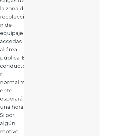
salgas de
la zona de
recolecció
n de
equipaje y
accedas
al área
pública. El
conducto
r
normalm
ente
esperará
una hora.
Si por
algún
motivo