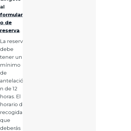
al
formulari
o de
reserva
.
La reserva
debe
tener un
mínimo
de
antelació
n de 12
horas. El
horario de
recogida
que
deberás