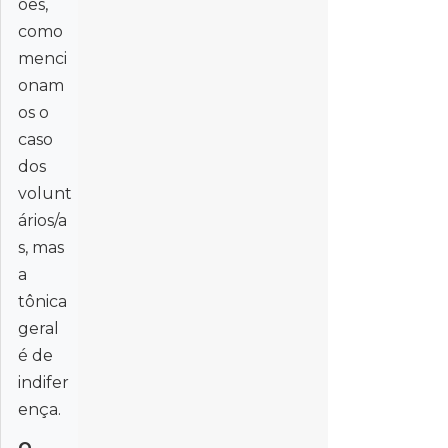
ões,
como
menci
onam
os o
caso
dos
volunt
ários/a
s, mas
a
tônica
geral
é de
indifer
ença.