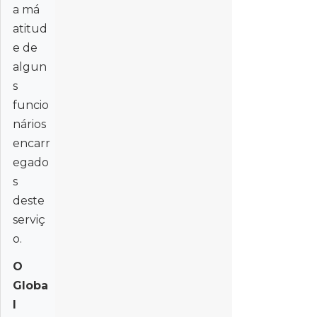
a má
atitud
e de
algun
s
funcio
nários
encarr
egado
s
deste
serviç
o.
O
Globa
l