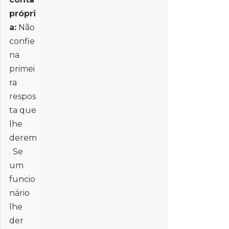
própri
a:
Não
confie
na
primei
ra
respos
ta que
lhe
derem
. Se
um
funcio
nário
lhe
der