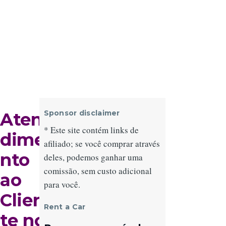
Sponsor disclaimer
Aten
* Este site contém links de
dime
afiliado; se você comprar através
nto
deles, podemos ganhar uma
comissão, sem custo adicional
ao
para você.
Clien
Rent a Car
te no