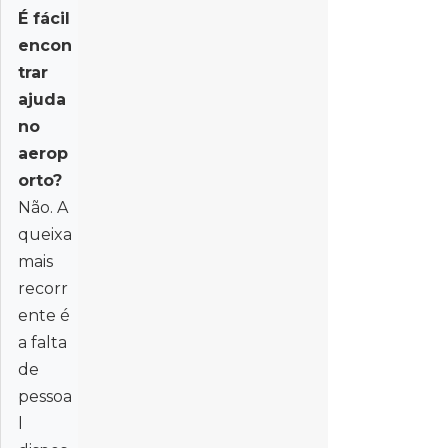
É fácil
encon
trar
ajuda
no
aerop
orto?
Não. A
queixa
mais
recorr
ente é
a falta
de
pessoa
l