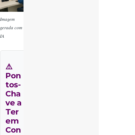
Imagem
gerada com
IA
⚠️
Pon
tos-
Cha
ve a
Ter
em
Con