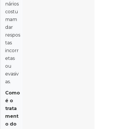
nários
costu
mam
dar
respos
tas
incorr
etas
ou
evasiv
as.
Como
é o
trata
ment
o do