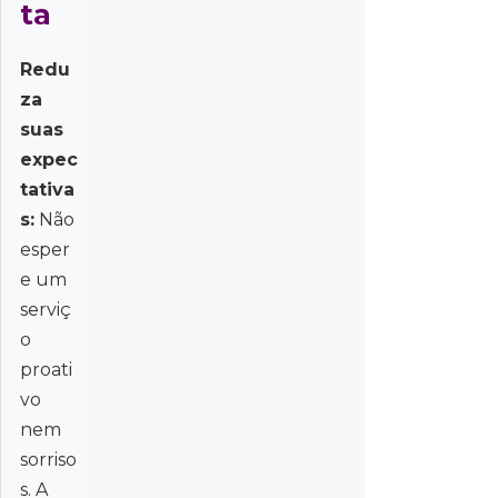
ta
Redu
za
suas
expec
tativa
s:
Não
esper
e um
serviç
o
proati
vo
nem
sorriso
s. A