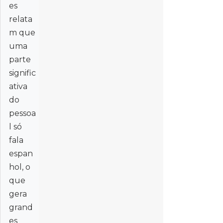
es
relata
m que
uma
parte
signific
ativa
do
pessoa
l só
fala
espan
hol, o
que
gera
grand
es