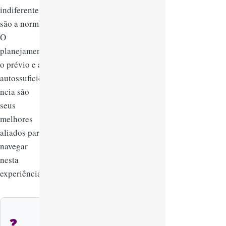
indiferente
são a norma.
O
planejament
o prévio e a
autossuficiê
ncia são
seus
melhores
aliados para
navegar
nesta
experiência.
❓