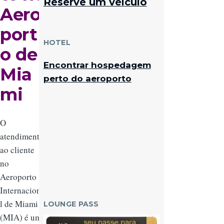
Reserve um veículo
Aero
port
HOTEL
o de
Encontrar hospedagem
Mia
perto do aeroporto
mi
O
atendimento
ao cliente
no
Aeroporto
Internaciona
l de Miami
LOUNGE PASS
(MIA) é um