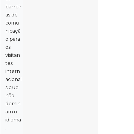
barreir
as de
comu
nicaçã
o para
os
visitan
tes
intern
acionai
s que
não
domin
am o
idioma
.