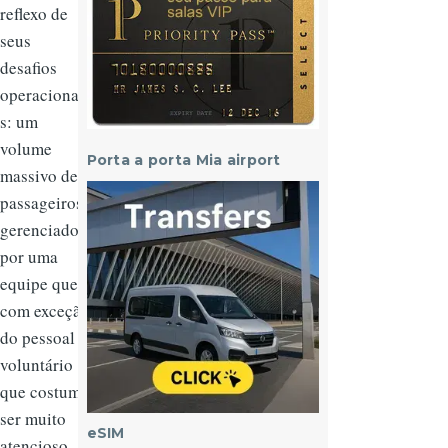
reflexo de
seus
desafios
operacionai
s: um
volume
Porta a porta Mia airport
massivo de
Imagem
passageiros
gerenciado
por uma
equipe que,
com exceção
do pessoal
voluntário
que costuma
ser muito
eSIM
atencioso,