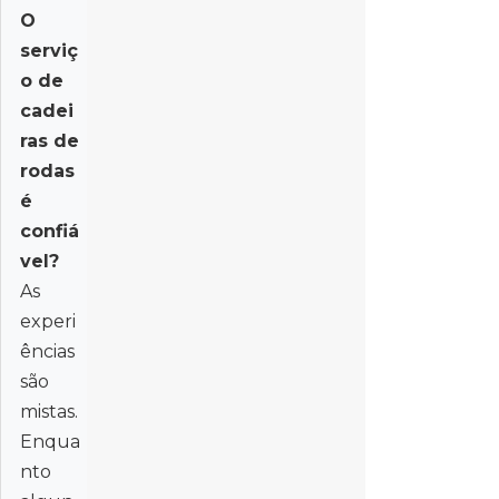
O
serviç
o de
cadei
ras de
rodas
é
confiá
vel?
As
experi
ências
são
mistas.
Enqua
nto