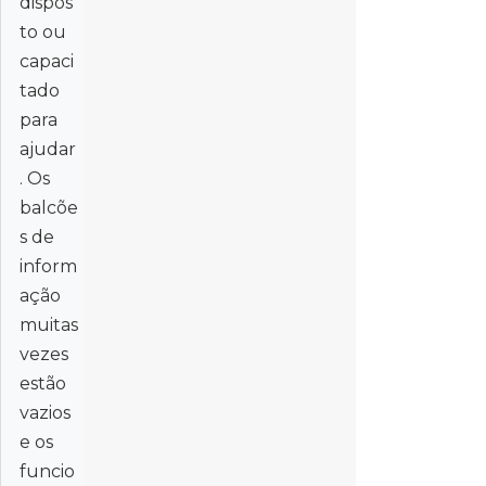
dispos
to ou
capaci
tado
para
ajudar
. Os
balcõe
s de
inform
ação
muitas
vezes
estão
vazios
e os
funcio