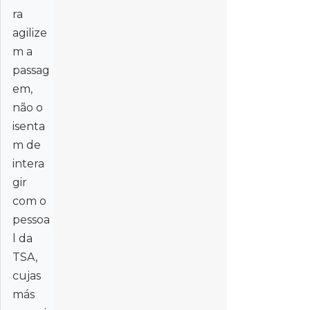
ra
agilize
m a
passag
em,
não o
isenta
m de
intera
gir
com o
pessoa
l da
TSA,
cujas
más