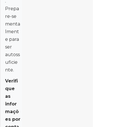
.
Prepa
re-se
menta
lment
e para
ser
autoss
uficie
nte.
Verifi
que
as
infor
maçõ
es por
conta