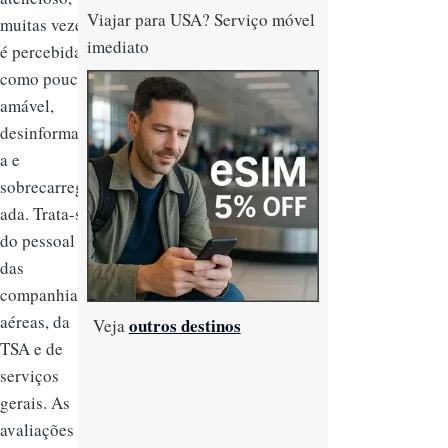
Viajar para USA? Serviço móvel
muitas vezes
imediato
é percebida
como pouco
Imagem
amável,
desinformad
a e
sobrecarreg
ada. Trata-se
do pessoal
das
companhias
aéreas, da
outros destinos
Veja
TSA e de
serviços
gerais. As
avaliações