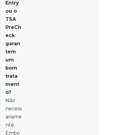
Entry
ou o
TSA
PreCh
eck
garan
tem
um
bom
trata
ment
o?
Não
necess
ariame
nte.
Embo