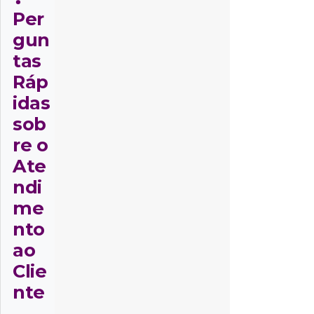
Per
gun
tas
Ráp
idas
sob
re o
Ate
ndi
me
nto
ao
Clie
nte