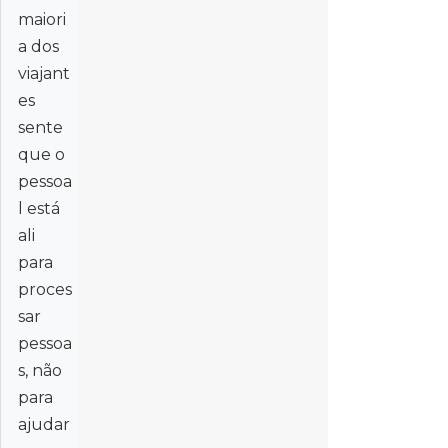
maiori
a dos
viajant
es
sente
que o
pessoa
l está
ali
para
proces
sar
pessoa
s, não
para
ajudar