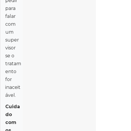
pedir
para
falar
com
um
super
visor
se o
tratam
ento
for
inaceit
ável.
Cuida
do
com
os