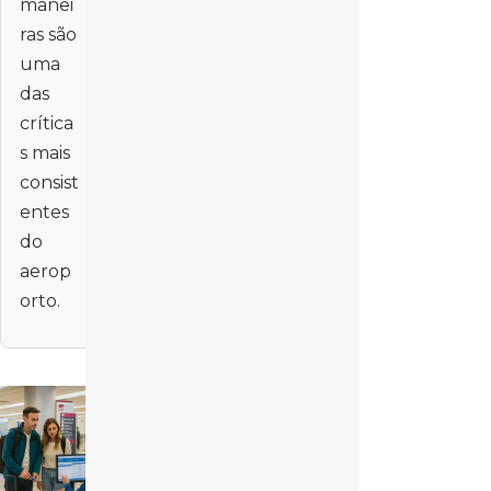
manei
ras são
uma
das
crítica
s mais
consist
entes
do
aerop
orto.
Imagem