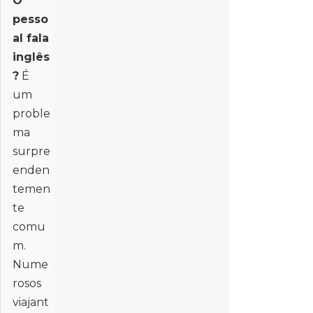
O
pesso
al fala
inglês
?
É
um
proble
ma
surpre
enden
temen
te
comu
m.
Nume
rosos
viajant