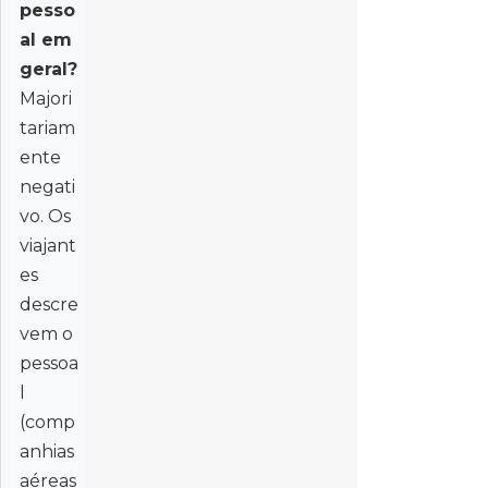
pesso
al em
geral?
Majori
tariam
ente
negati
vo. Os
viajant
es
descre
vem o
pessoa
l
(comp
anhias
aéreas